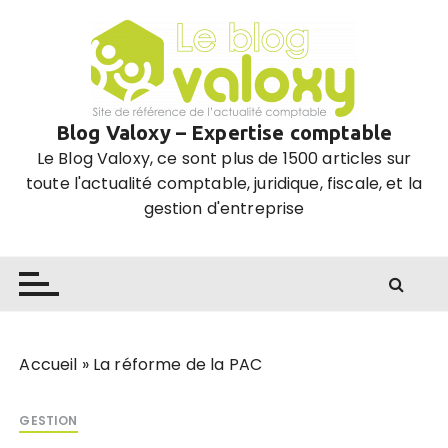
P
a
s
s
e
Blog Valoxy – Expertise comptable
r
Le Blog Valoxy, ce sont plus de 1500 articles sur
a
toute l'actualité comptable, juridique, fiscale, et la
u
gestion d'entreprise
c
o
n
t
e
n
u
Accueil
»
La réforme de la PAC
GESTION