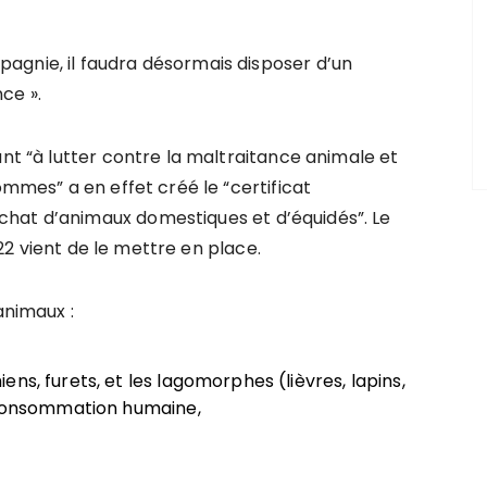
agnie, il faudra désormais disposer d’un
ce ».
ant “à lutter contre la maltraitance animale et
ommes” a en effet créé le “certificat
hat d’animaux domestiques et d’équidés”. Le
2022 vient de le mettre en place.
animaux :
ns, furets, et les lagomorphes (lièvres, lapins,
a consommation humaine,