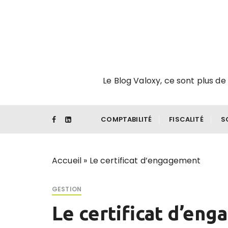
P
a
s
s
e
r
Le Blog Valoxy, ce sont plus de 
a
u
c
o
COMPTABILITÉ
FISCALITÉ
S
n
t
e
Accueil
»
Le certificat d’engagement
n
u
GESTION
Le certificat d’en