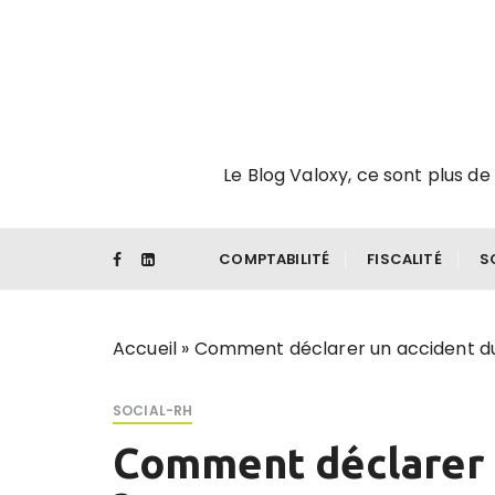
P
a
s
s
e
r
Le Blog Valoxy, ce sont plus de 
a
u
c
o
COMPTABILITÉ
FISCALITÉ
S
n
t
e
Accueil
»
Comment déclarer un accident du 
n
u
SOCIAL-RH
Comment déclarer u