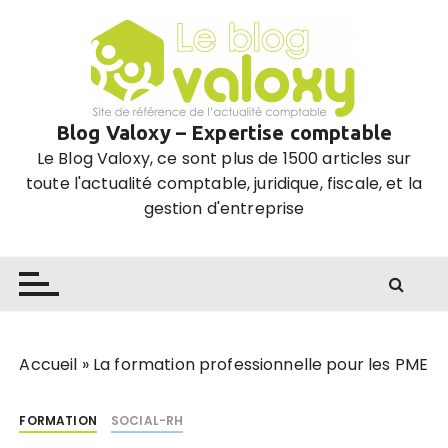
P
a
s
s
e
Blog Valoxy – Expertise comptable
r
Le Blog Valoxy, ce sont plus de 1500 articles sur
a
toute l'actualité comptable, juridique, fiscale, et la
u
gestion d'entreprise
c
o
n
t
e
n
u
Accueil
»
La formation professionnelle pour les PME
FORMATION
SOCIAL-RH