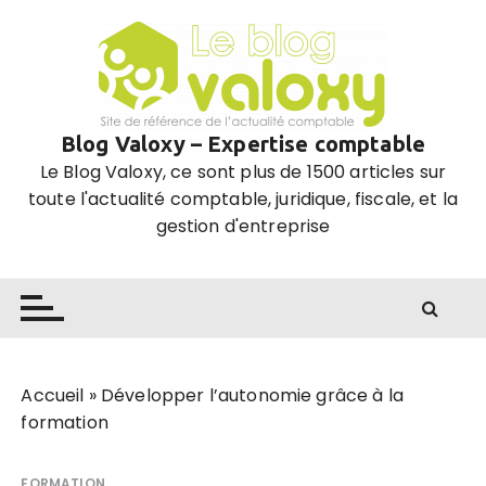
P
a
s
s
e
Blog Valoxy – Expertise comptable
r
Le Blog Valoxy, ce sont plus de 1500 articles sur
a
toute l'actualité comptable, juridique, fiscale, et la
u
gestion d'entreprise
c
o
n
t
e
n
u
Accueil
»
Développer l’autonomie grâce à la
formation
FORMATION