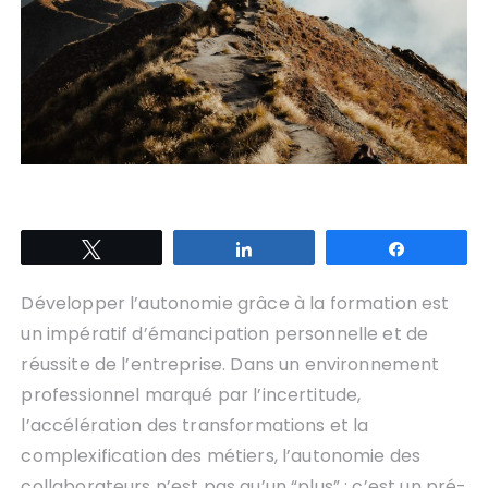
Tweetez
Partagez
Partagez
Développer l’autonomie grâce à la formation est
un impératif d’émancipation personnelle et de
réussite de l’entreprise. Dans un environnement
professionnel marqué par l’incertitude,
l’accélération des transformations et la
complexification des métiers, l’autonomie des
collaborateurs n’est pas qu’un “plus” : c’est un pré-