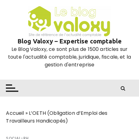
P
a
s
s
e
Blog Valoxy – Expertise comptable
r
Le Blog Valoxy, ce sont plus de 1500 articles sur
a
toute l'actualité comptable, juridique, fiscale, et la
u
gestion d'entreprise
c
o
n
t
e
n
u
Accueil
»
L’OETH (Obligation d’Emploi des
Travailleurs Handicapés)
SOCIAL-RH