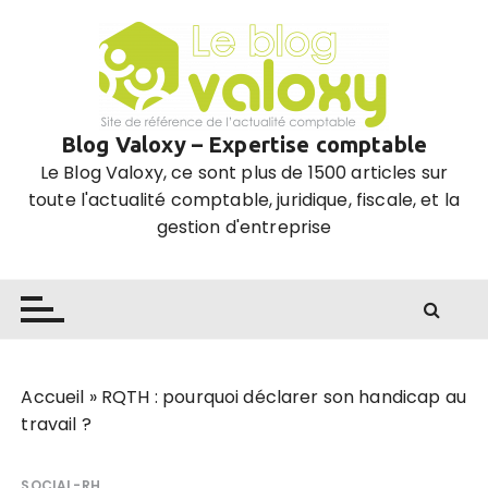
P
a
s
s
e
Blog Valoxy – Expertise comptable
r
Le Blog Valoxy, ce sont plus de 1500 articles sur
a
toute l'actualité comptable, juridique, fiscale, et la
u
gestion d'entreprise
c
o
n
t
e
n
u
Accueil
»
RQTH : pourquoi déclarer son handicap au
travail ?
SOCIAL-RH