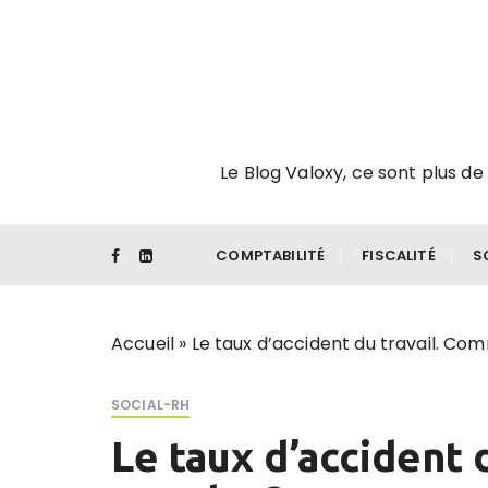
P
a
s
s
e
r
Le Blog Valoxy, ce sont plus de 
a
u
c
o
COMPTABILITÉ
FISCALITÉ
S
n
t
e
Accueil
»
Le taux d’accident du travail. C
n
u
SOCIAL-RH
Le taux d’accident 