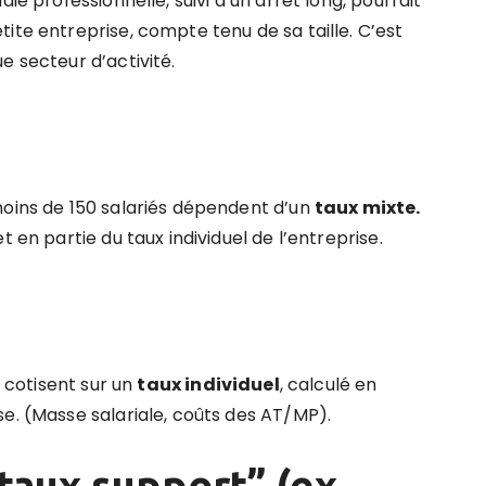
ie professionnelle, suivi d’un arrêt long, pourrait
ite entreprise, compte tenu de sa taille. C’est
e secteur d’activité.
moins de 150 salariés dépendent d’un
taux mixte.
 en partie du taux individuel de l’entreprise.
s cotisent sur un
taux individuel
, calculé en
e. (Masse salariale, coûts des AT/MP).
“taux support” (ex