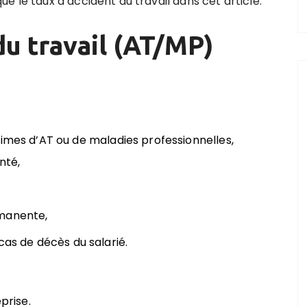
e le taux d’accident du travail dans cet article.
du travail (AT/MP)
times d’AT ou de maladies professionnelles,
nté,
rmanente,
cas de décès du salarié.
prise.