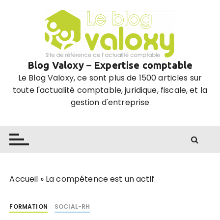
P
a
s
s
e
Blog Valoxy – Expertise comptable
r
Le Blog Valoxy, ce sont plus de 1500 articles sur
a
toute l'actualité comptable, juridique, fiscale, et la
u
gestion d'entreprise
c
o
n
t
e
n
u
Accueil
»
La compétence est un actif
FORMATION
SOCIAL-RH