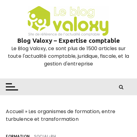
P
a
s
s
e
Blog Valoxy – Expertise comptable
r
Le Blog Valoxy, ce sont plus de 1500 articles sur
a
toute l'actualité comptable, juridique, fiscale, et la
u
gestion d'entreprise
c
o
n
t
e
n
u
Accueil
»
Les organismes de formation, entre
turbulence et transformation
FORMATION
SOCIAL-RH