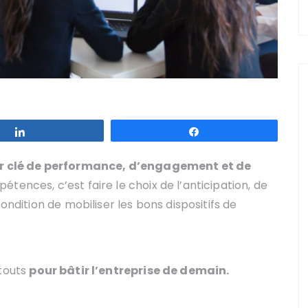
Partagez
Partagez
r clé de performance, d’engagement et de
étences, c’est faire le choix de l’anticipation, de
ondition de mobiliser les bons dispositifs de
atouts
pour bâtir l’entreprise de demain.