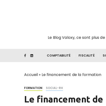
P
a
s
s
e
r
Le Blog Valoxy, ce sont plus de 
a
u
c
o
COMPTABILITÉ
FISCALITÉ
S
n
t
e
Accueil
»
Le financement de la formation
n
u
FORMATION
SOCIAL-RH
Le financement de 