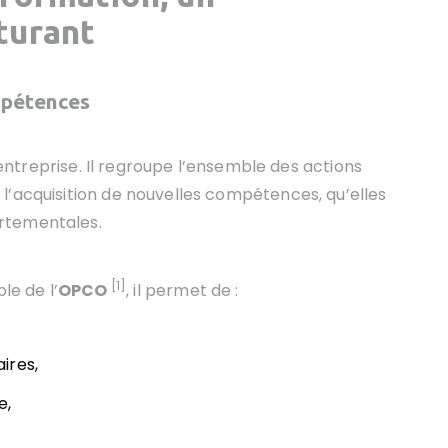
turant
mpétences
l’entreprise. Il regroupe l’ensemble des actions
l’acquisition de nouvelles compétences, qu’elles
rtementales.
[1]
le de l’
OPCO
, il permet de :
ires,
e,