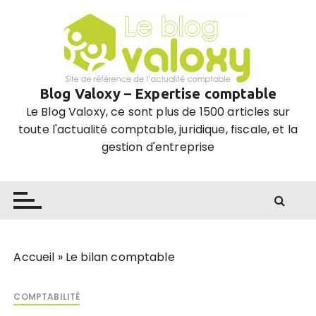
P
a
s
s
e
Blog Valoxy – Expertise comptable
r
Le Blog Valoxy, ce sont plus de 1500 articles sur
a
toute l'actualité comptable, juridique, fiscale, et la
u
gestion d'entreprise
c
o
n
t
e
n
u
Accueil
»
Le bilan comptable
COMPTABILITÉ