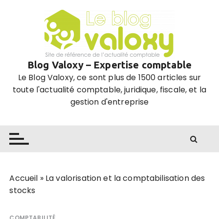
P
a
s
s
e
Blog Valoxy – Expertise comptable
r
Le Blog Valoxy, ce sont plus de 1500 articles sur
a
toute l'actualité comptable, juridique, fiscale, et la
u
gestion d'entreprise
c
o
n
t
e
n
u
Accueil
»
La valorisation et la comptabilisation des
stocks
COMPTABILITÉ