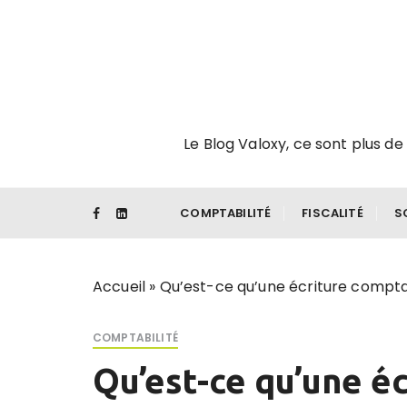
P
a
s
s
e
r
Le Blog Valoxy, ce sont plus de 
a
u
c
o
COMPTABILITÉ
FISCALITÉ
S
n
t
e
Accueil
»
Qu’est-ce qu’une écriture compta
n
u
COMPTABILITÉ
Qu’est-ce qu’une é