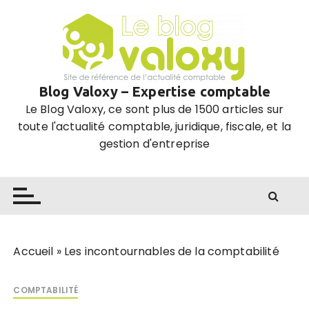
P
a
s
s
e
Blog Valoxy – Expertise comptable
r
Le Blog Valoxy, ce sont plus de 1500 articles sur
a
toute l'actualité comptable, juridique, fiscale, et la
u
gestion d'entreprise
c
o
n
t
e
n
u
Accueil
»
Les incontournables de la comptabilité
COMPTABILITÉ