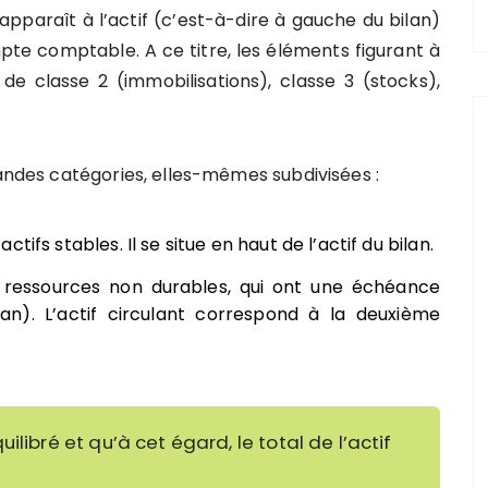
pparaît à l’actif (c’est-à-dire à gauche du bilan)
mpte comptable. A ce titre, les éléments figurant à
de classe 2 (immobilisations), classe 3 (stocks),
randes catégories, elles-mêmes subdivisées :
tifs stables. Il se situe en haut de l’actif du bilan.
ressources non durables, qui ont une échéance
an). L’actif circulant correspond à la deuxième
ilibré et qu’à cet égard, le total de l’actif