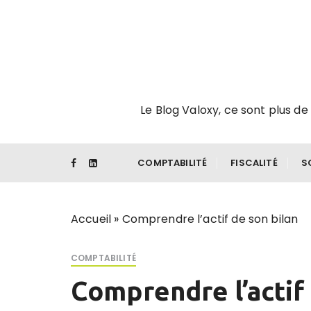
P
a
s
s
e
r
Le Blog Valoxy, ce sont plus de 
a
u
c
o
COMPTABILITÉ
FISCALITÉ
S
n
t
e
Accueil
»
Comprendre l’actif de son bilan
n
u
COMPTABILITÉ
Comprendre l’actif 