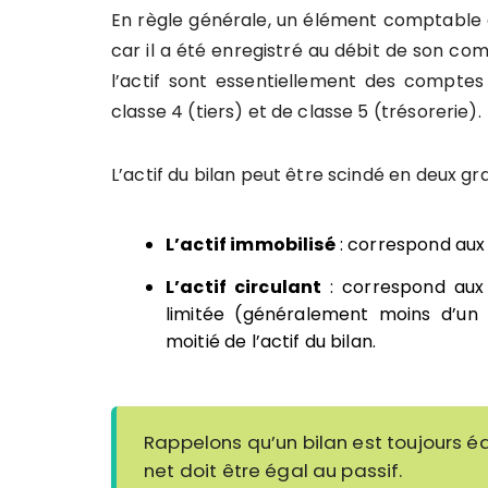
En règle générale, un élément comptable a
car il a été enregistré au débit de son co
l’actif sont essentiellement des comptes 
classe 4 (tiers) et de classe 5 (trésorerie).
L’actif du bilan peut être scindé en deux g
L’actif immobilisé
: correspond aux ac
L’actif circulant
: correspond aux 
limitée (généralement moins d’un 
moitié de l’actif du bilan.
Rappelons qu’un bilan est toujours équ
net doit être égal au passif.