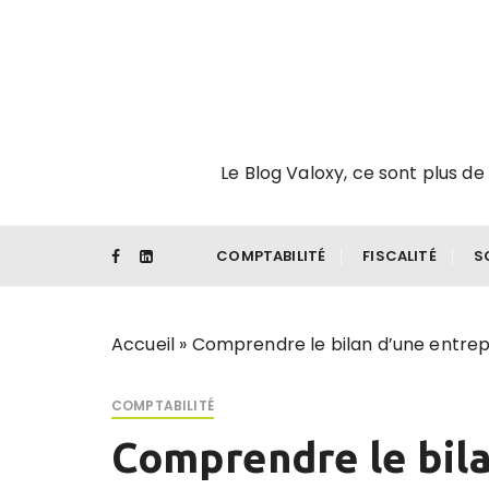
P
a
s
s
e
r
Le Blog Valoxy, ce sont plus de 
a
u
c
o
COMPTABILITÉ
FISCALITÉ
S
n
t
e
Accueil
»
Comprendre le bilan d’une entrep
n
u
COMPTABILITÉ
Comprendre le bila