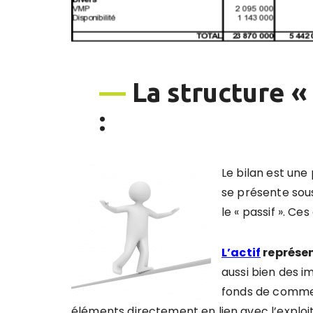
—
La structure « 
:
Le bilan est une
se présente sous
le « passif ». C
L’actif
représe
aussi bien des i
fonds de commerc
éléments directement en lien avec l’exploi