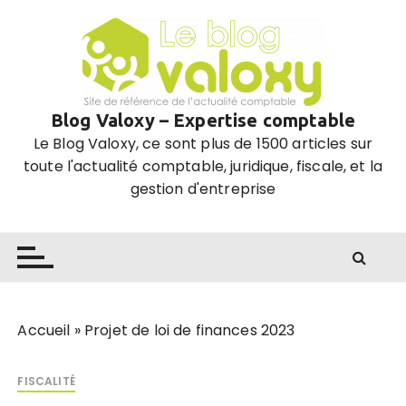
P
a
s
s
e
Blog Valoxy – Expertise comptable
r
Le Blog Valoxy, ce sont plus de 1500 articles sur
a
toute l'actualité comptable, juridique, fiscale, et la
u
gestion d'entreprise
c
o
n
t
e
n
u
Accueil
»
Projet de loi de finances 2023
FISCALITÉ