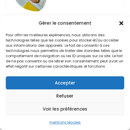
Gérer le consentement
Le job d’été
PAR
EXPERT-COMPTABLE VALOXY
Pour offrir les meilleures expériences, nous utilisons des
technologies telles que les cookies pour stocker et/ou accéder
aux informations des appareils. Le fait de consentir à ces
technologies nous permettra de traiter des données telles que le
comportement de navigation ou les ID uniques sur ce site. Le fait
de ne pas consentir ou de retirer son consentement peut avoir un
Le congé de présence
effet négatif sur certaines caractéristiques et fonctions.
parentale
Accepter
PAR
EXPERT-COMPTABLE VALOXY
Refuser
Le congé supplémentaire
Voir les préférences
de naissance
mentions légales
PAR
EXPERT-COMPTABLE VALOXY