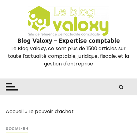
P
a
s
s
e
Blog Valoxy – Expertise comptable
r
Le Blog Valoxy, ce sont plus de 1500 articles sur
a
toute l'actualité comptable, juridique, fiscale, et la
u
gestion d'entreprise
c
o
n
t
e
n
u
Accueil
»
Le pouvoir d’achat
SOCIAL-RH