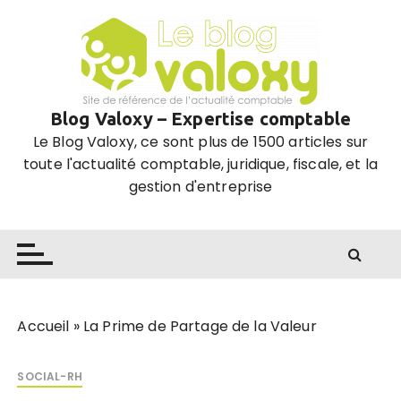
P
a
s
s
e
Blog Valoxy – Expertise comptable
r
Le Blog Valoxy, ce sont plus de 1500 articles sur
a
toute l'actualité comptable, juridique, fiscale, et la
u
gestion d'entreprise
c
o
n
t
e
n
u
Accueil
»
La Prime de Partage de la Valeur
SOCIAL-RH