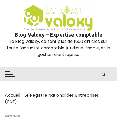
P
a
s
s
e
Blog Valoxy – Expertise comptable
r
Le Blog Valoxy, ce sont plus de 1500 articles sur
a
toute l'actualité comptable, juridique, fiscale, et la
u
gestion d'entreprise
c
o
n
t
e
n
u
Accueil
»
Le Registre National des Entreprises
(RNE)
GESTION