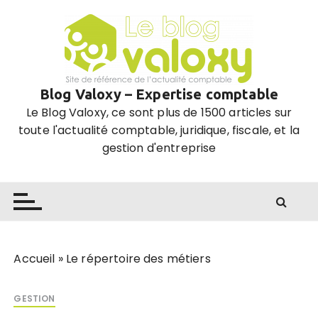
P
a
s
s
e
Blog Valoxy – Expertise comptable
r
Le Blog Valoxy, ce sont plus de 1500 articles sur
a
toute l'actualité comptable, juridique, fiscale, et la
u
gestion d'entreprise
c
o
n
t
e
n
u
Accueil
»
Le répertoire des métiers
GESTION