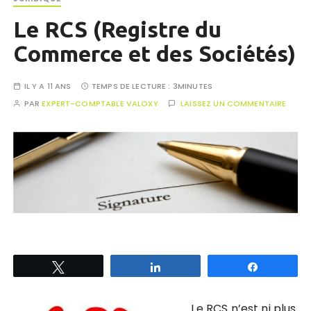
Le RCS (Registre du
Commerce et des Sociétés)
IL Y A 11 ANS
TEMPS DE LECTURE :
3MINUTES
PAR
EXPERT-COMPTABLE VALOXY
LAISSEZ UN COMMENTAIRE
Tweetez
Partagez
Partagez
Le RCS n’est ni plus