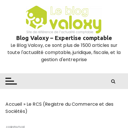
P
a
s
s
e
Blog Valoxy – Expertise comptable
r
Le Blog Valoxy, ce sont plus de 1500 articles sur
a
toute l'actualité comptable, juridique, fiscale, et la
u
gestion d'entreprise
c
o
n
t
e
n
u
Accueil
»
Le RCS (Registre du Commerce et des
Sociétés)
JURIDIQUE