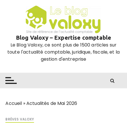
P
a
s
s
e
Blog Valoxy – Expertise comptable
r
Le Blog Valoxy, ce sont plus de 1500 articles sur
a
toute l'actualité comptable, juridique, fiscale, et la
u
gestion d'entreprise
c
o
n
t
e
n
u
Accueil
»
Actualités de Mai 2026
BRÈVES VALOXY