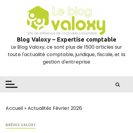
P
a
s
s
e
Blog Valoxy – Expertise comptable
r
Le Blog Valoxy, ce sont plus de 1500 articles sur
a
toute l'actualité comptable, juridique, fiscale, et la
u
gestion d'entreprise
c
o
n
t
e
n
u
Accueil
»
Actualités Février 2026
BRÈVES VALOXY