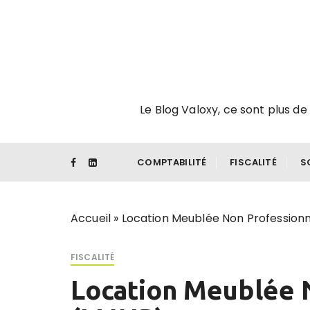
P
a
s
s
e
r
Le Blog Valoxy, ce sont plus de 
a
u
c
o
COMPTABILITÉ
FISCALITÉ
S
n
t
e
Accueil
»
Location Meublée Non Professionn
n
u
FISCALITÉ
Location Meublée 