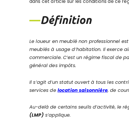
dans cet article sur les conditions de ce ré
—
Définition
Le loueur en meublé non professionnel est u
meubl
és à usage d
’
habitation. Il exerce a
commerciale. C’est
un régime fiscal de par
général des impô
ts.
Il s’agit d’un statut ouvert à tous les con
services de
location saisonnière
, de cou
Au-delà de certains seuils d’activité, le r
(LMP)
s’applique.