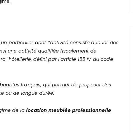
gime.
n particulier dont l’activité consiste à louer des
insi une activité
qualifi
ée fiscalement de
a-hôtellerie, défini par l’article 155 IV du code
tribuables français, qui permet de proposer des
rte ou de longue duré
e.
égime de la
location meublée
professionnelle