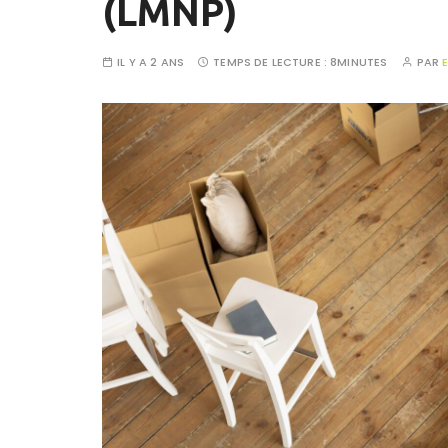
(LMNP)
IL Y A 2 ANS
TEMPS DE LECTURE :
8MINUTES
PAR