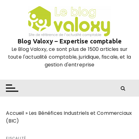
P
a
s
s
e
Blog Valoxy – Expertise comptable
r
Le Blog Valoxy, ce sont plus de 1500 articles sur
a
toute l'actualité comptable, juridique, fiscale, et la
u
gestion d'entreprise
c
o
n
t
e
n
u
Accueil
»
Les Bénéfices Industriels et Commerciaux
(BIC)
FISCALITÉ