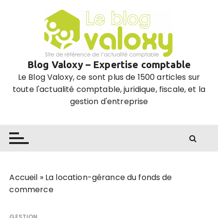
P
a
s
s
e
Blog Valoxy – Expertise comptable
r
Le Blog Valoxy, ce sont plus de 1500 articles sur
a
toute l'actualité comptable, juridique, fiscale, et la
u
gestion d'entreprise
c
o
n
t
e
n
u
Accueil
»
La location-gérance du fonds de
commerce
GESTION