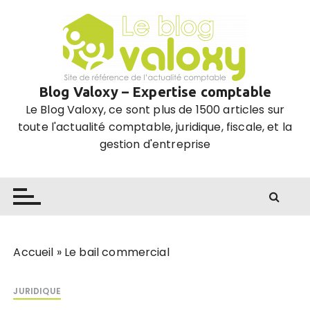
P
a
s
s
e
Blog Valoxy – Expertise comptable
r
Le Blog Valoxy, ce sont plus de 1500 articles sur
a
toute l'actualité comptable, juridique, fiscale, et la
u
gestion d'entreprise
c
o
n
t
e
n
u
Accueil
»
Le bail commercial
JURIDIQUE