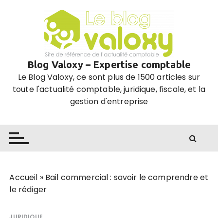
P
a
s
s
e
Blog Valoxy – Expertise comptable
r
Le Blog Valoxy, ce sont plus de 1500 articles sur
a
toute l'actualité comptable, juridique, fiscale, et la
u
gestion d'entreprise
c
o
n
t
e
n
u
Accueil
»
Bail commercial : savoir le comprendre et
le rédiger
JURIDIQUE