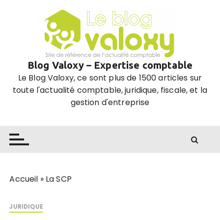
P
a
s
s
e
Blog Valoxy – Expertise comptable
r
Le Blog Valoxy, ce sont plus de 1500 articles sur
a
toute l'actualité comptable, juridique, fiscale, et la
u
gestion d'entreprise
c
o
n
t
e
n
u
Accueil
»
La SCP
JURIDIQUE