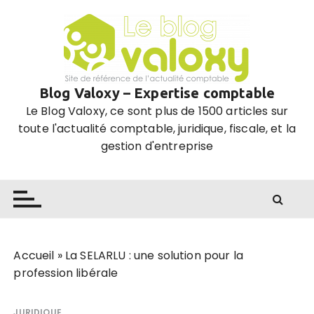
P
a
s
s
e
Blog Valoxy – Expertise comptable
r
Le Blog Valoxy, ce sont plus de 1500 articles sur
a
toute l'actualité comptable, juridique, fiscale, et la
u
gestion d'entreprise
c
o
n
t
e
n
u
Accueil
»
La SELARLU : une solution pour la
profession libérale
JURIDIQUE