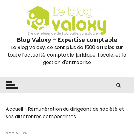
P
a
s
s
e
Blog Valoxy – Expertise comptable
r
Le Blog Valoxy, ce sont plus de 1500 articles sur
a
toute l'actualité comptable, juridique, fiscale, et la
u
gestion d'entreprise
c
o
n
t
e
n
u
Accueil
»
Rémunération du dirigeant de société et
ses différentes composantes
SOCIAL-RH