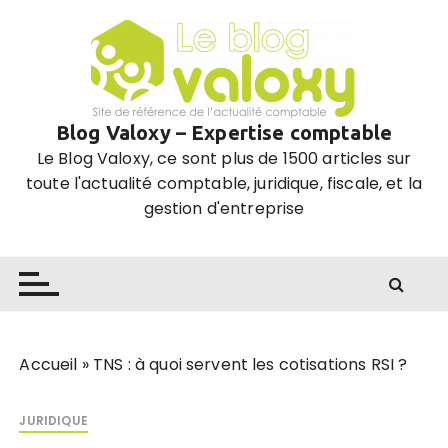
P
a
s
s
e
Blog Valoxy – Expertise comptable
r
Le Blog Valoxy, ce sont plus de 1500 articles sur
a
toute l'actualité comptable, juridique, fiscale, et la
u
gestion d'entreprise
c
o
n
t
e
n
u
Accueil
»
TNS : à quoi servent les cotisations RSI ?
JURIDIQUE