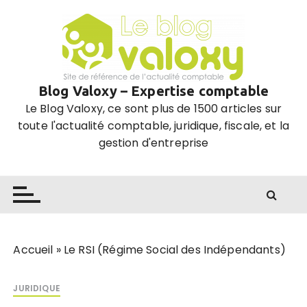
P
a
s
s
e
Blog Valoxy – Expertise comptable
r
Le Blog Valoxy, ce sont plus de 1500 articles sur
a
toute l'actualité comptable, juridique, fiscale, et la
u
gestion d'entreprise
c
o
n
t
e
n
u
Accueil
»
Le RSI (Régime Social des Indépendants)
JURIDIQUE