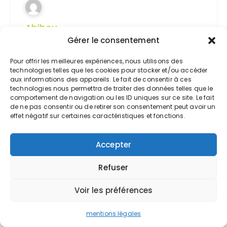
Abibou
Gérer le consentement
17 mars 2017 à 20h02
Pour offrir les meilleures expériences, nous utilisons des
Bonjour et merci pour votre article qui
technologies telles que les cookies pour stocker et/ou accéder
aux informations des appareils. Le fait de consentir à ces
permet d’y voir plus clair.
technologies nous permettra de traiter des données telles que le
J’aimerai une précision :
comportement de navigation ou les ID uniques sur ce site. Le fait
Comme « DIM », dissolution SàRL au 15
de ne pas consentir ou de retirer son consentement peut avoir un
effet négatif sur certaines caractéristiques et fonctions.
septembre, cotisation minimale car déjà
affilié à la CPAM suite à la reprise d’une
activité salarié, et revenu de la société nul.
Accepter
J’ai environ 10 prévisionnels différents, et
Refuser
les cotisations définitives s’élèvent toutes
de 150 à 200€ (selon la variante, soit
Voir les préférences
environ 5) à mon encontre.
Je n’arrive pas à avoir d’explication. Est-ce
mentions légales
normal cette régularisation à la hausse ?