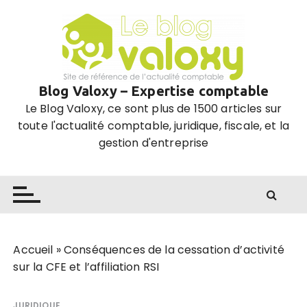
P
a
s
s
e
Blog Valoxy – Expertise comptable
r
Le Blog Valoxy, ce sont plus de 1500 articles sur
a
toute l'actualité comptable, juridique, fiscale, et la
u
gestion d'entreprise
c
o
n
t
e
n
u
Accueil
»
Conséquences de la cessation d’activité
sur la CFE et l’affiliation RSI
JURIDIQUE