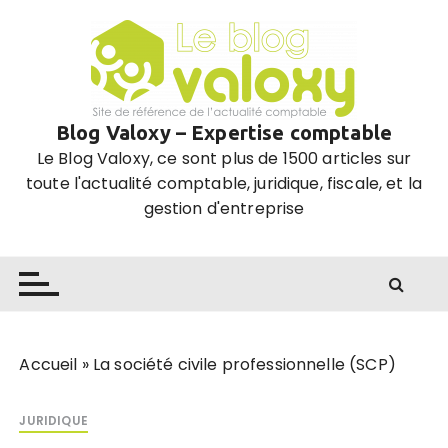
P
a
s
s
e
Blog Valoxy – Expertise comptable
r
Le Blog Valoxy, ce sont plus de 1500 articles sur
a
toute l'actualité comptable, juridique, fiscale, et la
u
gestion d'entreprise
c
o
n
t
e
n
u
Accueil
»
La société civile professionnelle (SCP)
JURIDIQUE