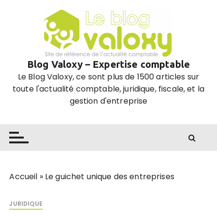
P
a
s
s
e
Blog Valoxy – Expertise comptable
r
Le Blog Valoxy, ce sont plus de 1500 articles sur
a
toute l'actualité comptable, juridique, fiscale, et la
u
gestion d'entreprise
c
o
n
t
e
n
u
Accueil
»
Le guichet unique des entreprises
JURIDIQUE