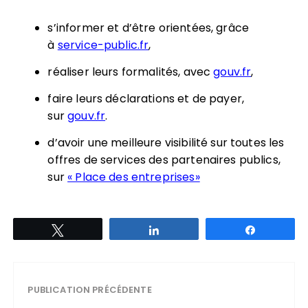
s’informer et d’
ê
tre orient
é
es, grâce
à
service-public.fr
,
r
é
aliser leurs formalit
é
s, avec
gouv.fr
,
faire leurs d
é
clarations et de payer,
sur
gouv.fr
.
d’avoir une meilleure visibilité sur toutes les
offres de services des partenaires publics,
sur
« Place des entreprises»
Tweetez
Partagez
Partagez
PUBLICATION PRÉCÉDENTE