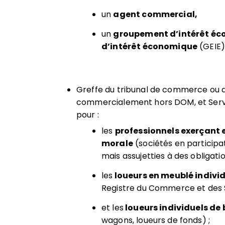
un
agent commercial,
un
groupement d’intérêt é
d’intérêt économique
(GEIE
Greffe du tribunal de commerce ou d
commercialement hors DOM, et Servi
pour :
les
professionnels exerçant 
morale
(sociétés en participat
mais assujetties à des obligation
les
loueurs en meublé individ
Registre du Commerce et des S
et les
loueurs individuels de
wagons, loueurs de fonds) ;