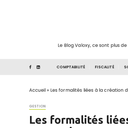
P
a
s
s
e
r
Le Blog Valoxy, ce sont plus de 
a
u
c
o
COMPTABILITÉ
FISCALITÉ
S
n
t
e
Accueil
»
Les formalités liées à la création 
n
u
GESTION
Les formalités liée