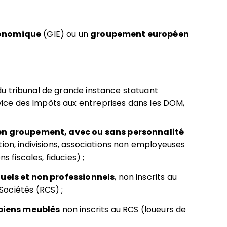
conomique
(GIE) ou un
groupement européen
)
u tribunal de grande instance statuant
ce des Impôts aux entreprises dans les DOM,
en groupement, avec ou sans personnalité
ion, indivisions, associations non employeuses
s fiscales, fiducies) ;
uels et non professionnels
, non inscrits au
ociétés (RCS) ;
 biens meublés
non inscrits au RCS (loueurs de