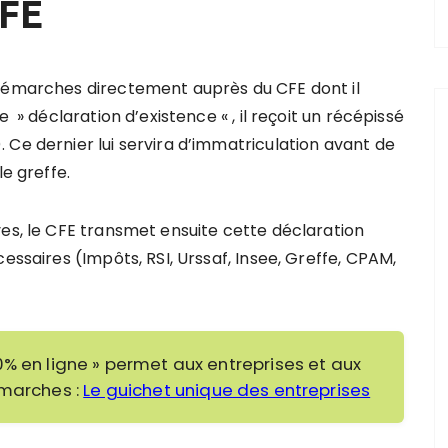
CFE
 démarches directement auprès du CFE dont il
 » déclaration d’existence « , il reçoit un récépissé
 Ce dernier lui servira d’immatriculation avant de
le greffe.
ves, le CFE transmet ensuite cette déclaration
essaires (Impôts, RSI, Urssaf, Insee, Greffe, CPAM,
0% en ligne » permet aux entreprises et aux
émarches :
Le guichet unique des entreprises