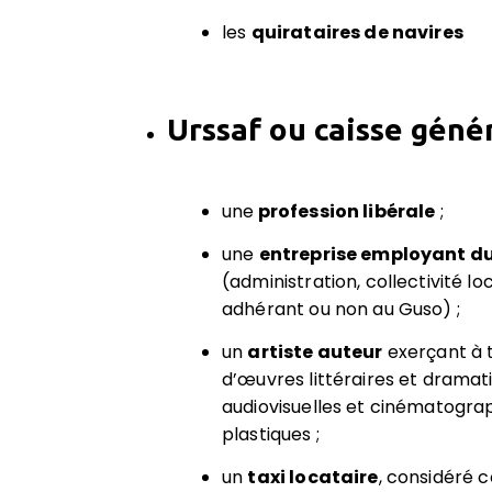
les
quirataires de navires
Urssaf ou caisse génér
une
profession libérale
;
une
entreprise employant d
(administration, collectivité lo
adhérant ou non au Guso) ;
un
artiste auteur
exerçant à t
d’œuvres littéraires et dramat
audiovisuelles et cinématogra
plastiques ;
un
taxi locataire
, considéré c