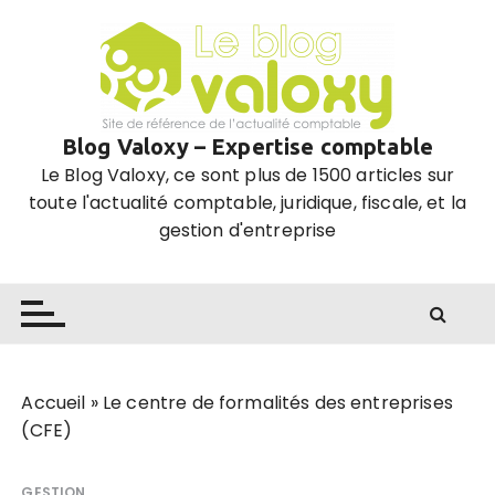
P
a
s
s
e
Blog Valoxy – Expertise comptable
r
Le Blog Valoxy, ce sont plus de 1500 articles sur
a
toute l'actualité comptable, juridique, fiscale, et la
u
gestion d'entreprise
c
o
n
t
e
n
u
Accueil
»
Le centre de formalités des entreprises
(CFE)
GESTION