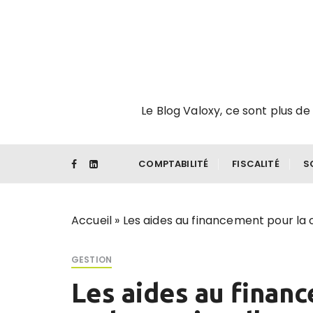
P
a
s
s
e
r
Le Blog Valoxy, ce sont plus de 
a
u
c
o
COMPTABILITÉ
FISCALITÉ
S
n
t
e
Accueil
»
Les aides au financement pour la c
n
u
GESTION
Les aides au finan