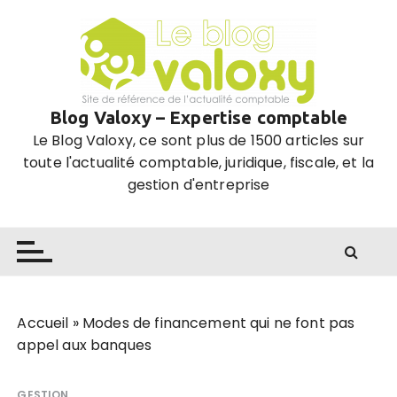
P
a
s
s
e
Blog Valoxy – Expertise comptable
r
Le Blog Valoxy, ce sont plus de 1500 articles sur
a
toute l'actualité comptable, juridique, fiscale, et la
u
gestion d'entreprise
c
o
n
t
e
n
u
Accueil
»
Modes de financement qui ne font pas
appel aux banques
GESTION