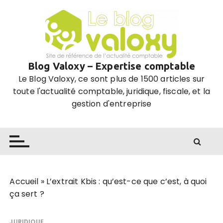
P
a
s
s
e
Blog Valoxy – Expertise comptable
r
Le Blog Valoxy, ce sont plus de 1500 articles sur
a
toute l'actualité comptable, juridique, fiscale, et la
u
gestion d'entreprise
c
o
n
t
e
n
u
Accueil
»
L’extrait Kbis : qu’est-ce que c’est, à quoi
ça sert ?
JURIDIQUE