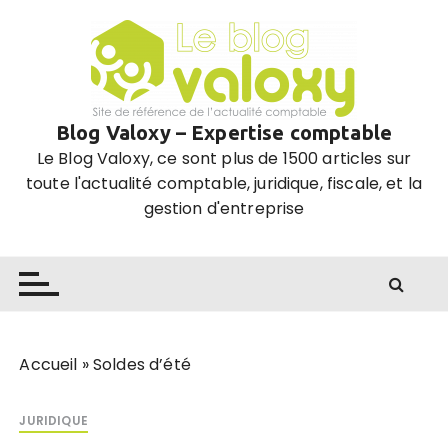
P
a
s
s
e
Blog Valoxy – Expertise comptable
r
Le Blog Valoxy, ce sont plus de 1500 articles sur
a
toute l'actualité comptable, juridique, fiscale, et la
u
gestion d'entreprise
c
o
n
t
e
n
u
Accueil
»
Soldes d’été
JURIDIQUE