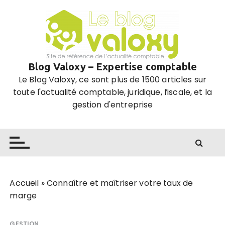
P
a
s
s
e
Blog Valoxy – Expertise comptable
r
Le Blog Valoxy, ce sont plus de 1500 articles sur
a
toute l'actualité comptable, juridique, fiscale, et la
u
gestion d'entreprise
c
o
n
t
e
n
u
Accueil
»
Connaître et maîtriser votre taux de
marge
GESTION