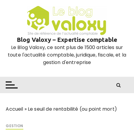
P
a
s
s
e
Blog Valoxy – Expertise comptable
r
Le Blog Valoxy, ce sont plus de 1500 articles sur
a
toute l'actualité comptable, juridique, fiscale, et la
u
gestion d'entreprise
c
o
n
t
e
n
u
Accueil
»
Le seuil de rentabilité (ou point mort)
GESTION