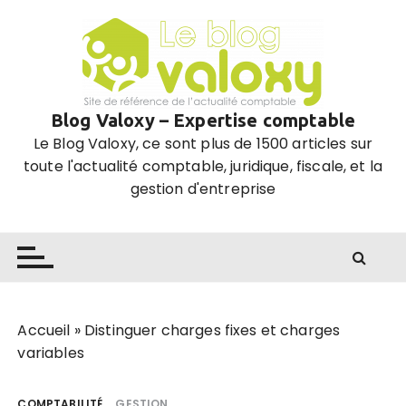
P
a
s
s
e
Blog Valoxy – Expertise comptable
r
Le Blog Valoxy, ce sont plus de 1500 articles sur
a
toute l'actualité comptable, juridique, fiscale, et la
u
gestion d'entreprise
c
o
n
t
e
n
u
Accueil
»
Distinguer charges fixes et charges
variables
COMPTABILITÉ
GESTION