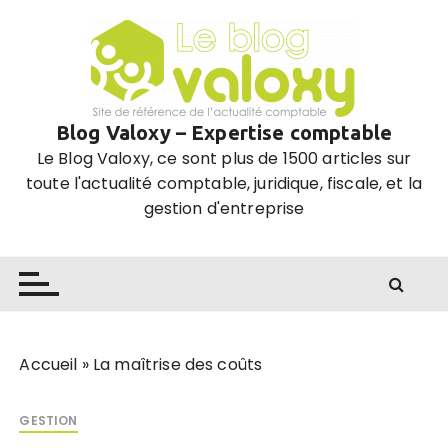
P
a
s
s
e
Blog Valoxy – Expertise comptable
r
Le Blog Valoxy, ce sont plus de 1500 articles sur
a
toute l'actualité comptable, juridique, fiscale, et la
u
gestion d'entreprise
c
o
n
t
e
n
u
Accueil
»
La maîtrise des coûts
GESTION