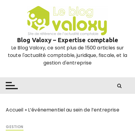
P
a
s
s
e
Blog Valoxy – Expertise comptable
r
Le Blog Valoxy, ce sont plus de 1500 articles sur
a
toute l'actualité comptable, juridique, fiscale, et la
u
gestion d'entreprise
c
o
n
t
e
n
u
Accueil
»
L’événementiel au sein de l’entreprise
GESTION