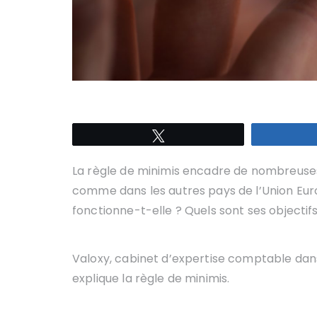
Tweetez
La règle de minimis encadre de nombreuses
comme dans les autres pays de l’Union Eu
fonctionne-t-elle ? Quels sont ses objectifs
Valoxy, cabinet d’expertise comptable dan
explique la règle de minimis.