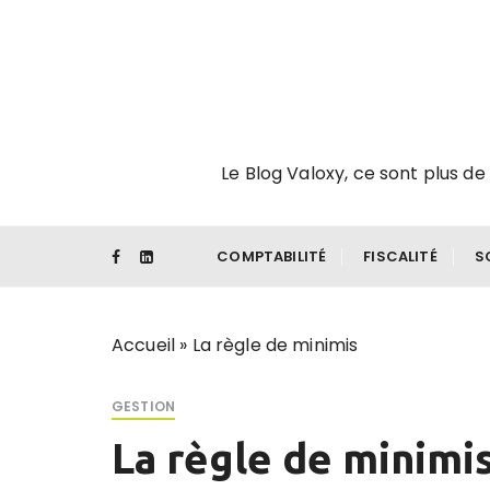
P
a
s
s
e
r
Le Blog Valoxy, ce sont plus de 
a
u
c
o
COMPTABILITÉ
FISCALITÉ
S
n
t
e
Accueil
»
La règle de minimis
n
u
GESTION
La règle de minimi