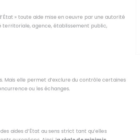
’État » toute aide mise en oeuvre par une autorité
té territoriale, agence, établissement public,
es. Mais elle permet d’exclure du contrôle certaines
 concurrence ou les échanges.
s aides d’État au sens strict tant qu’elles
ents européens. Ainsi, l
a règle de minimis